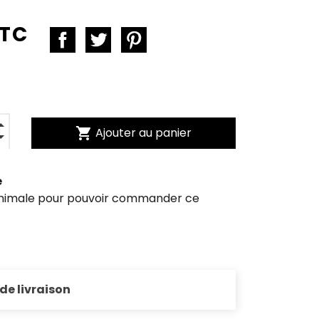
TTC
shopping_cart
Ajouter au panier
e
inimale pour pouvoir commander ce
 de livraison