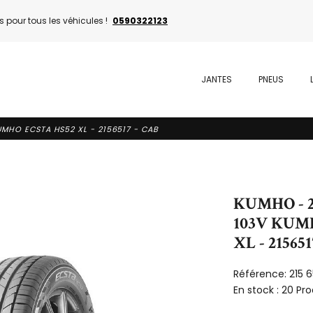
 pour tous les véhicules !
0590322123
JANTES
PNEUS
UMHO ECSTA HS52 XL - 2156517 - CAB
KUMHO - 2
103V KUM
XL - 21565
Référence:
215 
En stock :
20 Pro