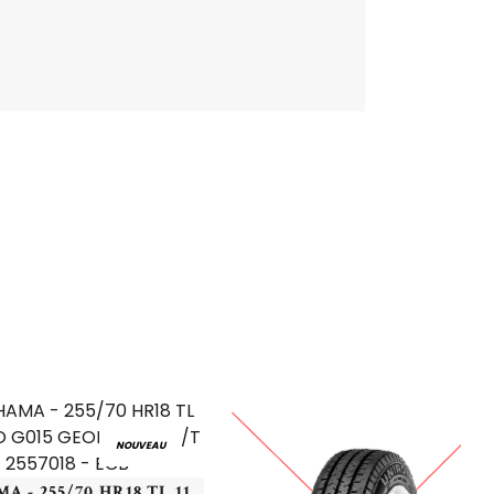
NOUVEAU
YOKOHAMA - 255/70 HR18 TL 113H YOKO G015 GEOLANDAR A/T - 2557018 - ECB