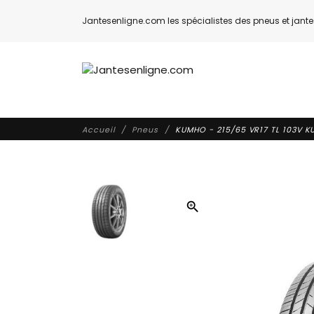
Jantesenligne.com les spécialistes des pneus et jantes
Accueil
Pneus
KUMHO - 215/65 VR17 TL 103V K
zoom_in