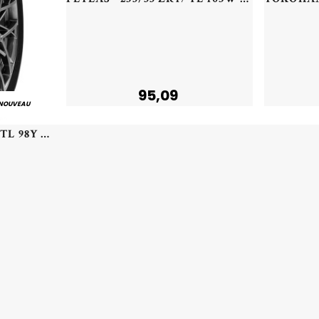
95,09
NOUVEAU
DELINTE - 235/40 ZR19 TL 98Y DELINTE DS2 XL - 2354019 - BBB