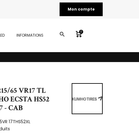
Mon compte
0
search
LED
INFORMATIONS
15/65 VR17 TL
HO ECSTA HS52
17 - CAB
65VR 17THS52XL
duits