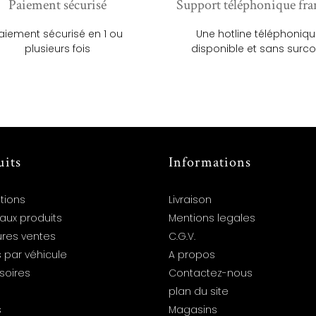
Paiement sécurisé
Support téléphonique fra
aiement sécurisé en 1 ou
Une hotline téléphoniq
plusieurs fois
disponible et sans surco
uits
Informations
tions
Livraison
aux produits
Mentions legales
ures ventes
C.G.V.
 par véhicule
A propos
soires
Contactez-nous
plan du site
s
Magasins