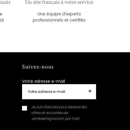
nçais
Un site français à votre service
ue
Une équipe d'experts
ût
professionnels et certifiés
Suivez-nous
Votre adresse e-mail
Je suis d'accord pour recevoir les
offres et actualités de
Jantesenligne.com par mail