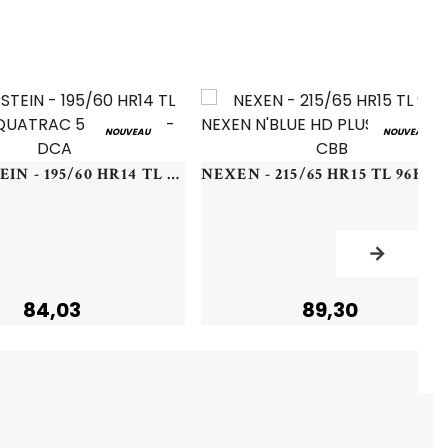
NOUVEAU
NOUVEAU
VREDESTEIN - 195/60 HR14 TL 86H VR QUATRAC 5 - 1956014 - DCA
NEXEN - 215/65 HR15 TL 96H NEXE
84,03
89,30