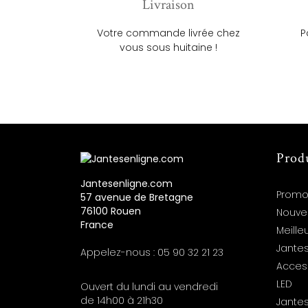
Livraison
Votre commande livrée chez
P
vous sous huitaine !
Prod
Jantesenligne.com
Promo
57 avenue de Bretagne
76100 Rouen
Nouve
France
Meille
Jantes
Appelez-nous :
05 90 32 21 23
Acces
LED
Ouvert du lundi au vendredi
de 14h00 à 21h30
Jante