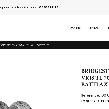
 pour tous les véhicules !
0590322123
JANTES
PNEUS
70W BR BATTLAX T32 R - 1606018 -
BRIDGESTO
VR18 TL 7
BATTLAX T3
Référence:
160 
En stock :
9 Prod