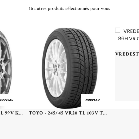
16 autres produits sélectionnés pour vous
NOUVEAU
NOUVEAU
KUMHO - 205/65 VR15 TL 99V KUMHO SOLUS 4S HA32 XL - 2056515 - CBB
TOYO - 245/45 VR20 TL 103V TOYO SNOWPROX S954 SUV XL - 2454520 - DCB