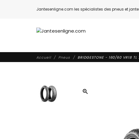
Jantesenligne.com les spécialistes des pneus et jantes
Accueil
Pneus
BRIDGESTONE - 160/60 VR18 TL 
zoom_in