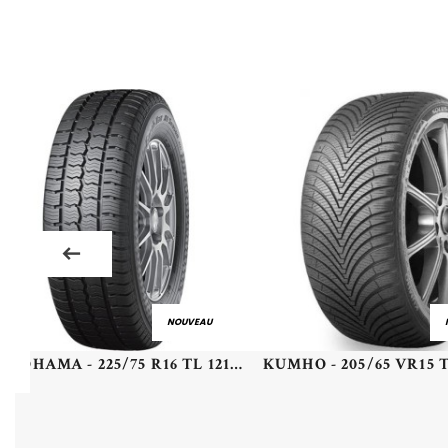
NOUVEAU
YOKOHAMA - 225/75 R16 TL 121R YOKO BLUEARTH VAN RY61 - 2257516 - CBB