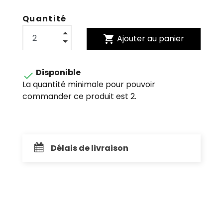
Quantité
shopping_cart
Ajouter au panier
Disponible

La quantité minimale pour pouvoir
commander ce produit est 2.
Délais de livraison