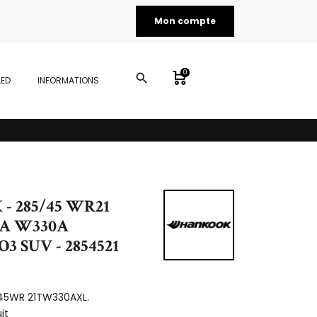
Mon compte
0
search
LED
INFORMATIONS
- 285/45 WR21
HA W330A
3 SUV - 2854521
45WR 21TW330AXL.
it