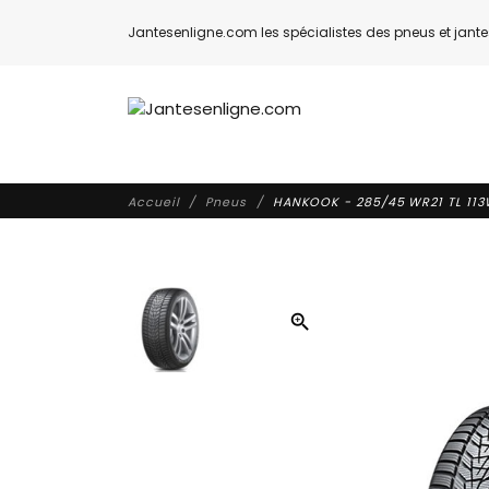
Jantesenligne.com les spécialistes des pneus et jantes
Accueil
Pneus
HANKOOK - 285/45 WR21 TL 113
zoom_in