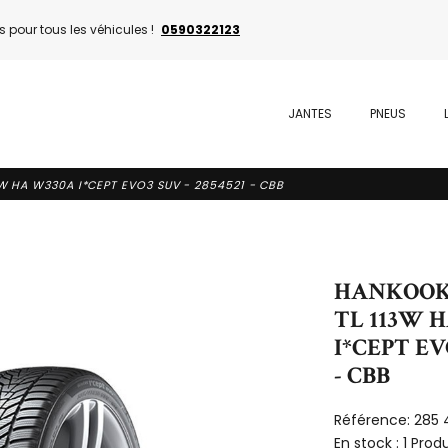
 pour tous les véhicules !
0590322123
JANTES
PNEUS
W HA W330A I*CEPT EVO3 SUV - 2854521 - CBB
HANKOOK 
TL 113W 
I*CEPT EVO
- CBB
Référence:
285 
En stock :
1 Produ