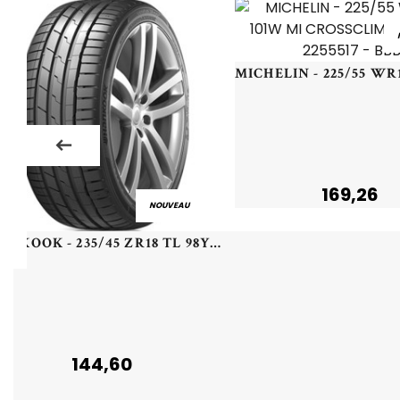
169,26
NOUVEAU
HANKOOK - 235/45 ZR18 TL 98Y HA K127 S1 EVO3 XL - 2354518 - CAB
144,60