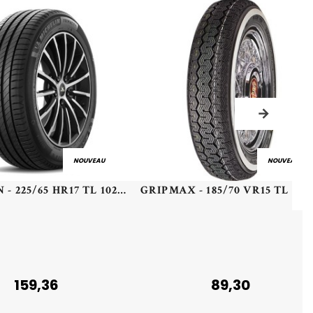
NOUVEAU
NOUVEAU
MICHELIN - 225/65 HR17 TL 102H MI PRIMACY 4+ - 2256517 - BAB
159,36
89,30