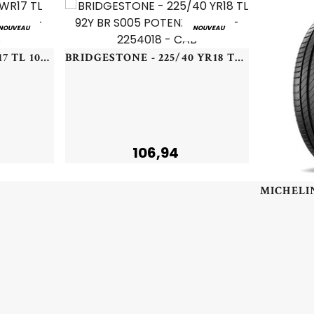
NOUVEAU
NOUVEAU
MICHELIN - 225/55 WR17 TL 101W MI CROSSCLIMATE 2 XL - 2255517 - BBB
BRIDGESTONE - 225/40 YR18 TL 92Y BR S005 POTENZA XL (+) - 2254018 - CAB
106,94