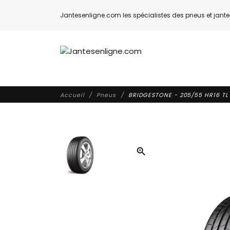
Jantesenligne.com les spécialistes des pneus et jantes
Accueil
Pneus
BRIDGESTONE - 205/55 HR16 TL 
zoom_in