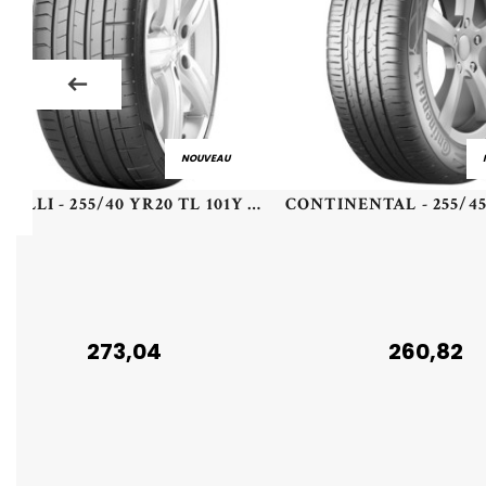
NOUVEAU
PIRELLI - 255/40 YR20 TL 101Y PI P-ZERO(MOES)NCS RF PZ4 - 2554020 - BBA
273,04
260,82