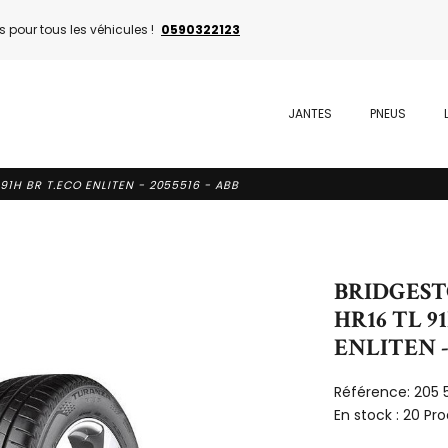
 pour tous les véhicules !
0590322123
JANTES
PNEUS
91H BR T.ECO ENLITEN - 2055516 - ABB
BRIDGESTO
HR16 TL 9
ENLITEN - 
Référence:
205 
En stock :
20 Pro