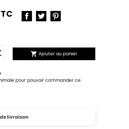
TTC
shopping_cart
Ajouter au panier
e
inimale pour pouvoir commander ce
 de livraison