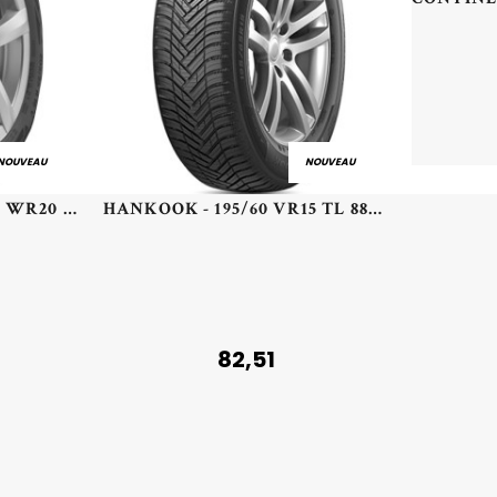
NOUVEAU
NOUVEAU
CONTINENTAL - 255/45 WR20 TL 105W CO ECO CONTACT 6 MGT XL - 2554520 - ABB
HANKOOK - 195/60 VR15 TL 88V HA H750 KINERGY 4S2 - 1956015 - CBB
82,51