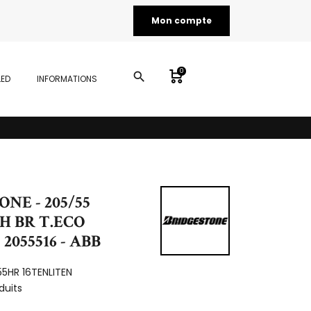
Mon compte
0
search
LED
INFORMATIONS
NE - 205/55
1H BR T.ECO
2055516 - ABB
55HR 16TENLITEN
duits