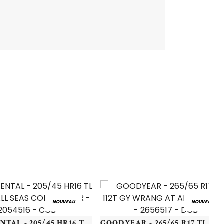
NOUVEAU
NOUVEAU
CONTINENTAL - 205/45 HR16 TL 83H CO ALL SEAS CONT 2 EV FR - 2054516 - CCB
GOODYEAR - 265/65 R17 TL 112T GY W