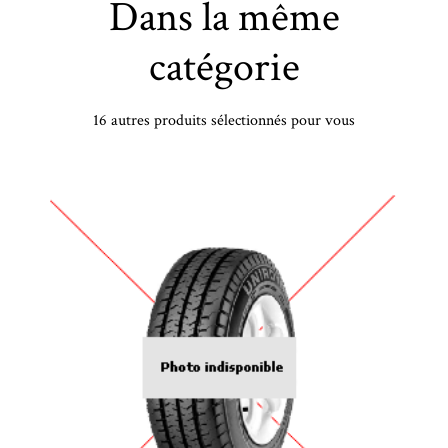
Dans la même
catégorie
16 autres produits sélectionnés pour vous
DHOG - 195/55 HR15 TL 85H ROADHOG RGAS02 - 1955515 - CBB