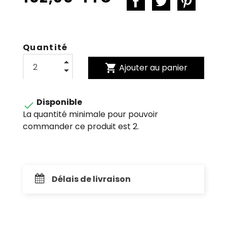
Quantité
shopping_cart
Ajouter au panier
Disponible

La quantité minimale pour pouvoir
commander ce produit est 2.
Délais de livraison