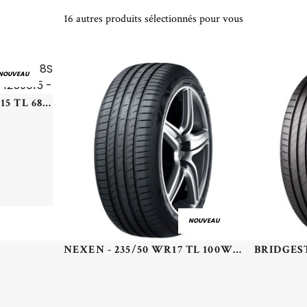
16 autres produits sélectionnés pour vous
NOUVEAU
VREDESTEIN - 125/90 R15 TL 68S VR QUATRAC CLASSIC - 1259015 -
NOUVEAU
NEXEN - 235/50 WR17 TL 100W NEXEN N'FERA PRIMUS XL - 2355017 - BAB