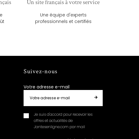
nçais
Un site français à votre service
ue
Une équipe d'experts
ût
professionnels et certifiés
Suivez-nous
Votre adresse e-mail
Je suis d'accord pour recevoir les
offres et actualités de
Jantesenligne.com par mail