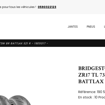
 pour tous les véhicules !
0590322123
JANTES
PNEUS
73W BR BATTLAX S21 R - 1905017 -
BRIDGESTO
ZR17 TL 7
BATTLAX S2
Référence:
190 
En stock :
10 Pro