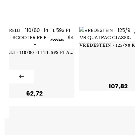
NOUVEAU
PIRELLI - 110/80 -14 TL 59S PI ANGEL SCOOTER RF F/R - 1108014 -
107,82
62,72