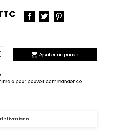
 TTC
shopping_cart
Ajouter au panier
e
inimale pour pouvoir commander ce
 de livraison