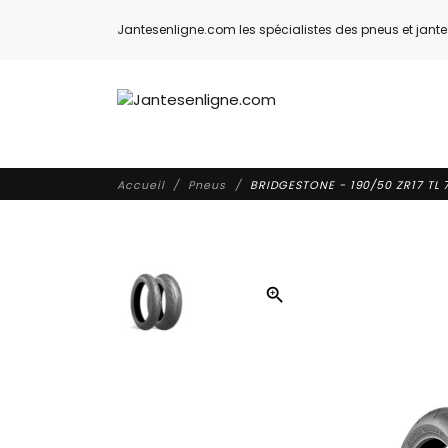
Jantesenligne.com les spécialistes des pneus et jantes
Accueil
Pneus
BRIDGESTONE - 190/50 ZR17 TL 
zoom_in