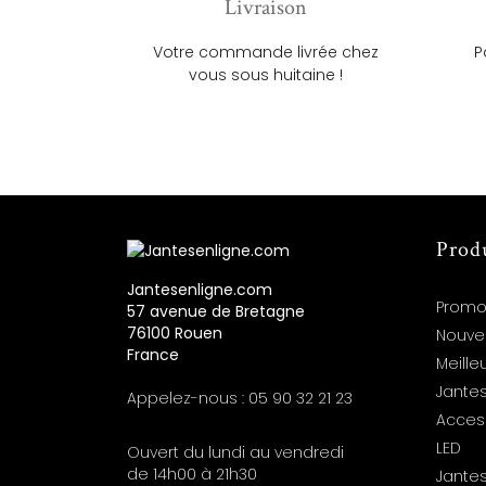
Livraison
Votre commande livrée chez
P
vous sous huitaine !
Prod
Jantesenligne.com
Promo
57 avenue de Bretagne
76100 Rouen
Nouve
France
Meille
Jantes
Appelez-nous :
05 90 32 21 23
Acces
LED
Ouvert du lundi au vendredi
de 14h00 à 21h30
Jante