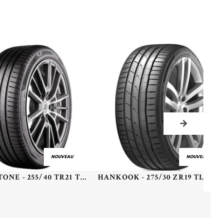
NOUVEAU
NOUVEAU
BRIDGESTONE - 255/40 TR21 TL 102T BR TURANZA 6 (+) R0 SLT - 2554021 - AAA