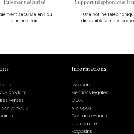
Paiement sécurisé
Support téléphonique fra
aiement sécurisé en 1 ou
Une hotline téléphoniq
plusieurs fois
disponible et sans surco
uits
Informations
tions
Livraison
aux produits
Mentions legales
ures ventes
C.G.V.
 par véhicule
A propos
soires
Contactez-nous
plan du site
s
Magasins