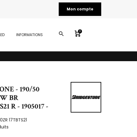
Mon compte
0
search
LED
INFORMATIONS
NE - 190/50
3W BR
1 R - 1905017 -
50ZR 17TBTS21
duits