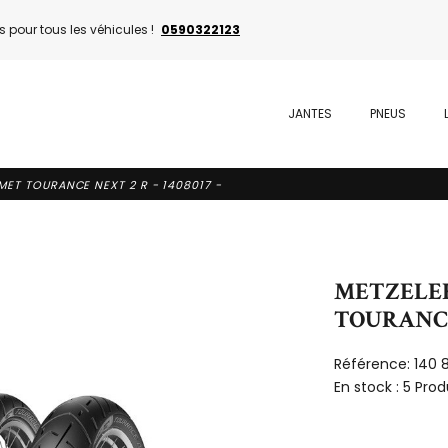
 pour tous les véhicules !
0590322123
JANTES
PNEUS
 MET TOURANCE NEXT 2 R - 1408017 -
METZELER 
TOURANCE 
Référence:
140 
En stock :
5 Prod