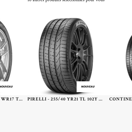
NOUVEAU
NOUVEAU
BRIDGESTONE - 205/45 WR17 TL 88W BR TURANZA 6 XL - 2054517 - BAB
PIRELLI - 255/40 YR21 TL 102Y PI PZERO (RO1) XL - 2554021 - CBB