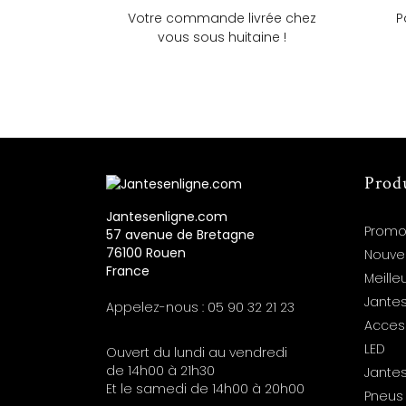
Votre commande livrée chez
P
vous sous huitaine !
Prod
Jantesenligne.com
Promo
57 avenue de Bretagne
76100 Rouen
Nouve
France
Meille
Jantes
Appelez-nous :
05 90 32 21 23
Acces
LED
Ouvert du lundi au vendredi
de 14h00 à 21h30
Jante
Et le samedi de 14h00 à 20h00
Pneus