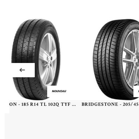
NOUVEAU
TYFOON - 185 R14 TL 102Q TYF HEAVY DUTY 4 - 1858014 - DCB