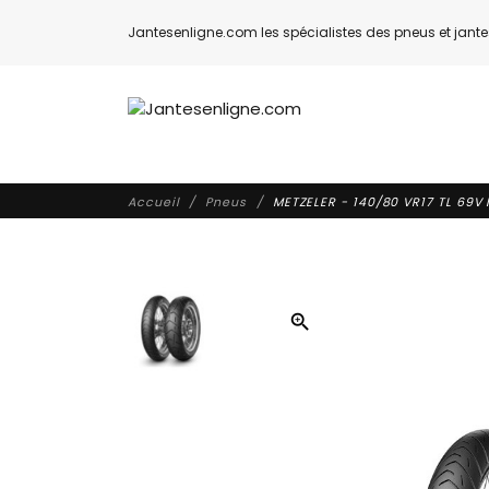
Jantesenligne.com les spécialistes des pneus et jantes
Accueil
Pneus
METZELER - 140/80 VR17 TL 69V
zoom_in