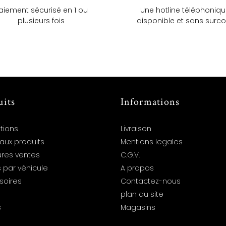
aiement sécurisé en 1 ou
Une hotline téléphoniq
plusieurs fois
disponible et sans surco
uits
Informations
tions
Livraison
aux produits
Mentions legales
ures ventes
C.G.V.
 par véhicule
A propos
soires
Contactez-nous
plan du site
s
Magasins