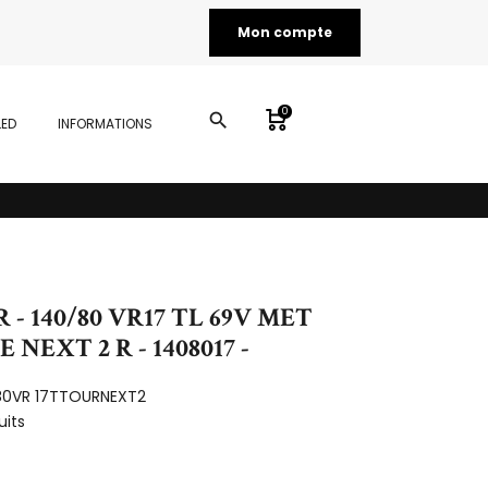
Mon compte
0
search
LED
INFORMATIONS
- 140/80 VR17 TL 69V MET
NEXT 2 R - 1408017 -
80VR 17TTOURNEXT2
uits