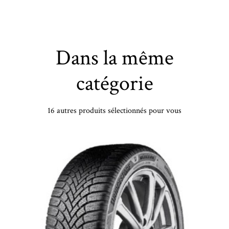
Dans la même
catégorie
16 autres produits sélectionnés pour vous
5/40 WR21 TL 100W PI P-ZERO (VOL) NCS PZ4 - 2454021 - BBB