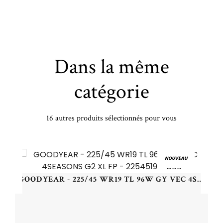
Dans la même
catégorie
16 autres produits sélectionnés pour vous
 215/65 HR16 TL 98H CO ULTRACONTACT - 2156516 - BAB
NOUVEAU
GOODYEAR - 225/45 WR19 TL 96W GY VEC 4SEASONS G2 XL FP - 2254519 - CBB