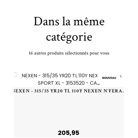
Dans la même
catégorie
16 autres produits sélectionnés pour vous
TINENTAL - 235/45 VR19 TL 99V CO ULTRACONTACT XL FR - 2354519 - BAB
NOUVEAU
NEXEN - 315/35 YR20 TL 110Y NEXEN N'FERA SPORT XL - 3153520 - CAB
205,95