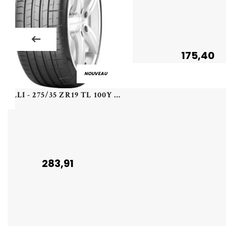
175,40
NOUVEAU
PIRELLI - 275/35 ZR19 TL 100Y PI P-ZERO (MO) XL PZ4 - 2753519 - DBA
283,91