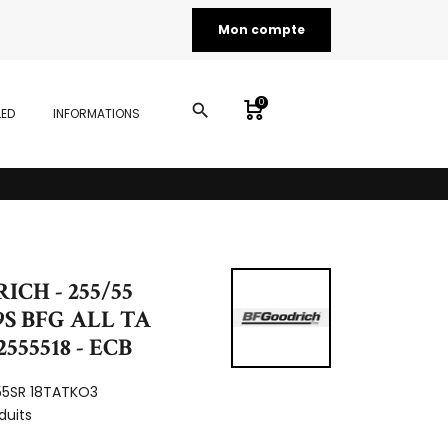
Mon compte
0
search
LED
INFORMATIONS
ICH - 255/55
09S BFG ALL TA
2555518 - ECB
55SR 18TATKO3
duits