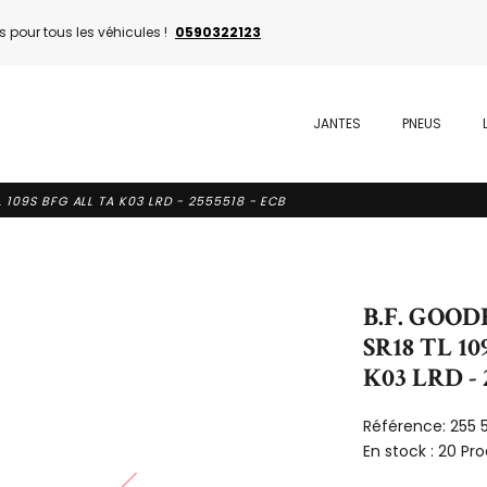
 pour tous les véhicules !
0590322123
JANTES
PNEUS
 109S BFG ALL TA K03 LRD - 2555518 - ECB
B.F. GOODR
SR18 TL 1
K03 LRD - 
Référence:
255 
En stock :
20 Pro