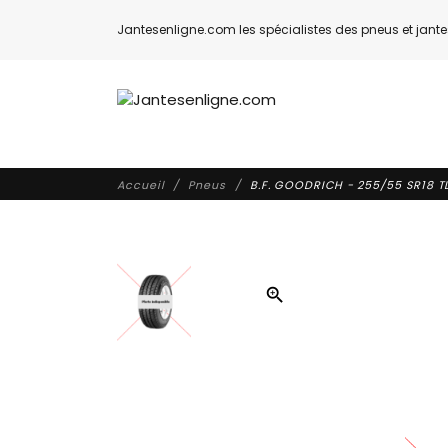
Jantesenligne.com les spécialistes des pneus et jantes
Accueil
Pneus
B.F. GOODRICH - 255/55 SR18 TL
zoom_in