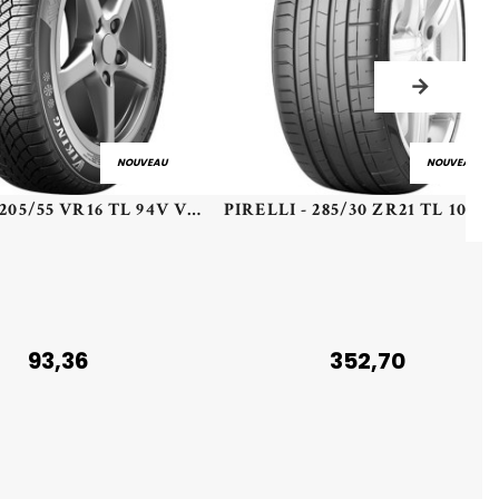
NOUVEAU
NOUVEAU
VIKING - 205/55 VR16 TL 94V VIK WINTECH NG XL - 2055516 - BCB
PIRELLI - 285/30 ZR21 TL 10
93,36
352,70