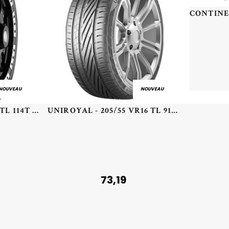
NOUVEAU
NOUVEAU
UNIGRIP - 245/70 TR17 TL 114T UNIGRIP LATERAL FORCE A/T - 2457017 - ECB
UNIROYAL - 205/55 VR16 TL 91V UN RAINSPORT 5 - 2055516 - CAB
73,19