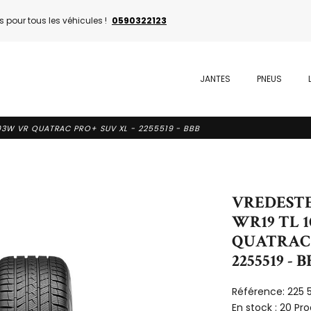
 pour tous les véhicules !
0590322123
JANTES
PNEUS
103W VR QUATRAC PRO+ SUV XL - 2255519 - BBB
VREDESTEI
WR19 TL 
QUATRAC 
2255519 - 
Référence:
225 
En stock :
20 Pro