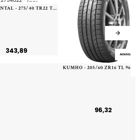
CONTINENTAL - 275/40 TR22 TL 111T CO ECO CONT 7 MO-V HL - 2754022 - AAA
343,89
NOUVEAU
KUMHO - 205/60 ZR16 TL 96W KUMHO ECST
96,32