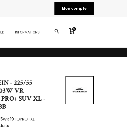
Mon compte
0
search
LED
INFORMATIONS
N - 225/55
103W VR
PRO+ SUV XL -
BBB
55WR 19TQPRO+XL
duits