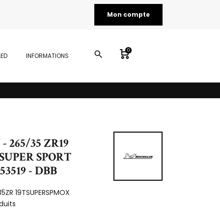
Mon compte
0
search
LED
INFORMATIONS
- 265/35 ZR19
 SUPER SPORT
53519 - DBB
35ZR 19TSUPERSPMOX
duits