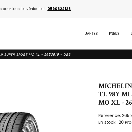
 pour tous les véhicules !
0590322123
JANTES
PNEUS
 MI SUPER SPORT MO XL - 2653519 - DBB
MICHELIN 
TL 98Y MI
MO XL - 26
Référence:
265 
En stock :
20 Pro