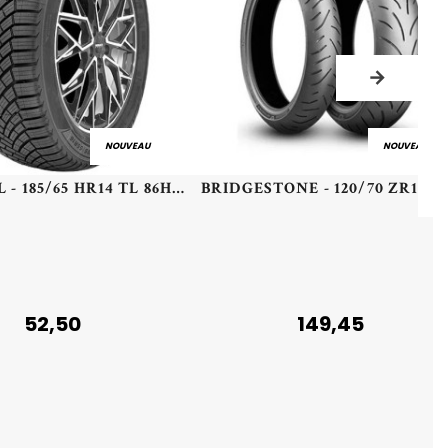
NOUVEAU
NOUVEAU
LANDSAIL - 185/65 HR14 TL 86H LANDSAIL 4-SEASONS 3 - 1856514 - DCB
BRIDGESTONE - 120/70 ZR18 TL 59
52,50
149,45