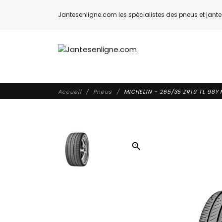
Jantesenligne.com les spécialistes des pneus et jantes
Accueil
Pneus
MICHELIN - 265/35 ZR19 TL 98Y
zoom_in