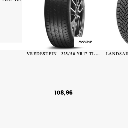
NOUVEAU
VREDESTEIN - 225/50 YR17 TL 94Y VR ULTRAC+ - 2255017 - CAB
108,96