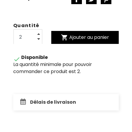
Quantité
shopping_cart
Ajouter au panier
Disponible

La quantité minimale pour pouvoir
commander ce produit est 2.
Délais de livraison