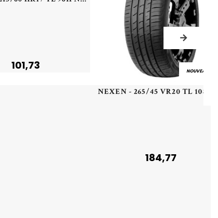
101,73
NOUVEAU
NEXEN - 265/45 VR20 TL 108V NEXEN N'F
184,77