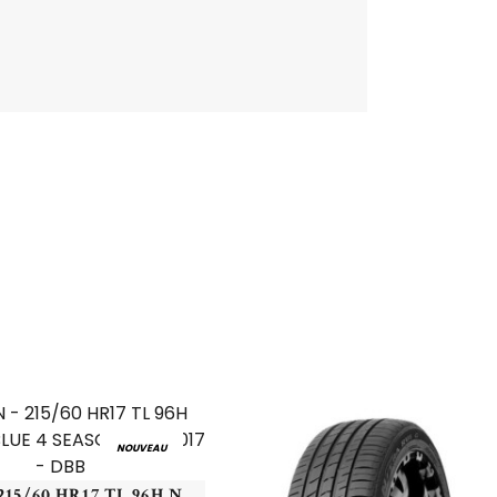
NOUVEAU
NEXEN - 215/60 HR17 TL 96H NEXEN N'BLUE 4 SEASON - 2156017 - DBB