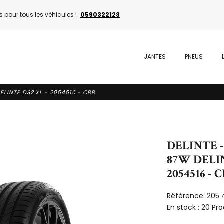
 pour tous les véhicules !
0590322123
JANTES
PNEUS
ELINTE DS2 XL - 2054516 - CBB
DELINTE -
87W DELIN
2054516 - 
Référence:
205 
En stock :
20 Pro