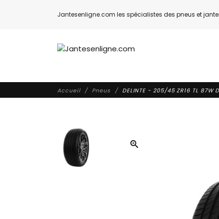
Jantesenligne.com les spécialistes des pneus et jantes
Accueil
Pneus
DELINTE - 205/45 ZR16 TL 87W D
zoom_in