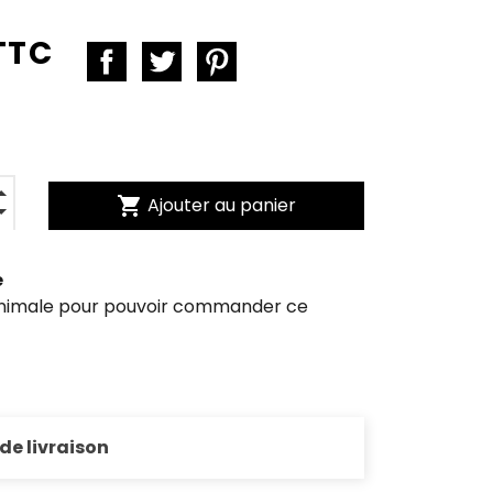
TTC
shopping_cart
Ajouter au panier
e
inimale pour pouvoir commander ce
 de livraison