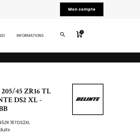
Mon compte
0
search
LED
INFORMATIONS
 205/45 ZR16 TL
TE DS2 XL -
CBB
45ZR 16TDS2XL
duits