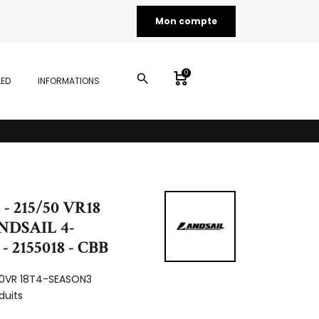
Mon compte
0
search
LED
INFORMATIONS
- 215/50 VR18
NDSAIL 4-
- 2155018 - CBB
50VR 18T4-SEASON3
duits