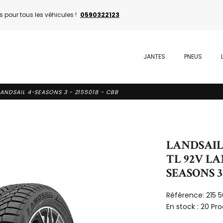
 pour tous les véhicules !
0590322123
JANTES
PNEUS
LANDSAIL 4-SEASONS 3 - 2155018 - CBB
LANDSAIL 
TL 92V LA
SEASONS 3 
Référence:
215 
En stock :
20 Pro