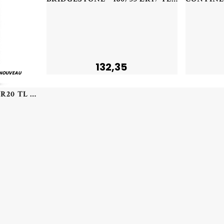
132,35
NOUVEAU
VREDESTEIN - 235/50 YR20 TL 104Y VR QUATRAC PRO+ SUV XL - 2355020 - CBB