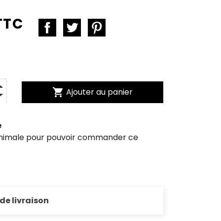
TTC
shopping_cart
Ajouter au panier
e
inimale pour pouvoir commander ce
 de livraison