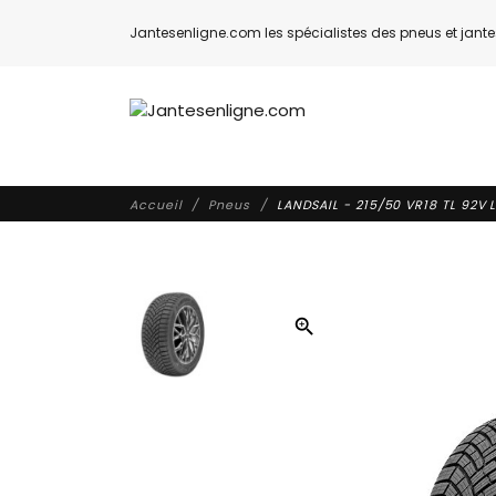
Jantesenligne.com les spécialistes des pneus et jantes
Accueil
Pneus
LANDSAIL - 215/50 VR18 TL 92V 
zoom_in