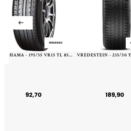
NOUVEAU
YOKOHAMA - 195/55 VR15 TL 85V YOKO BLUEARTH ES32 - 1955515 - CBA
92,70
189,90