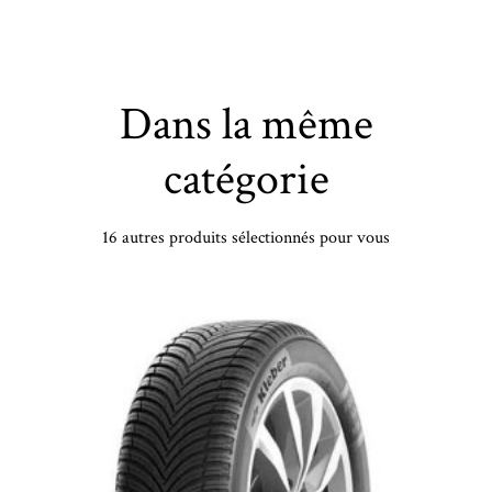
Dans la même
catégorie
16 autres produits sélectionnés pour vous
INENTAL - 245/35 WR21 TL 96W CO ECO CONT 6 VOL SIL XL - 2453521 - BBB