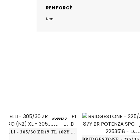
RENFORCÉ
Non
NOUVEAU
PIRELLI - 305/30 ZR19 TL 102Y PI PZERO (N2) XL - 3053019 - DAB