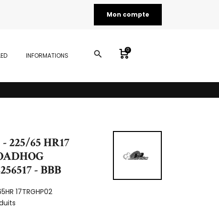
Mon compte
0
search
LED
INFORMATIONS
 225/65 HR17
ROADHOG
256517 - BBB
65HR 17TRGHP02
duits