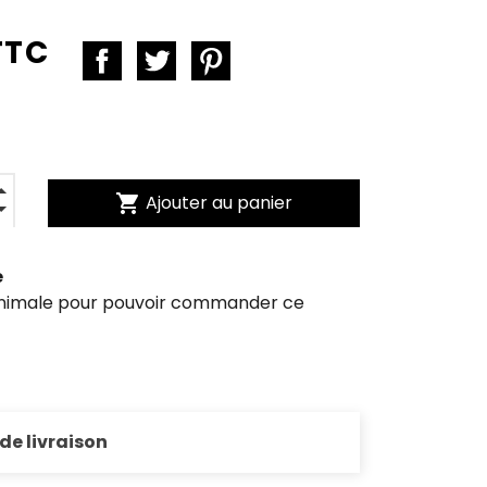
TTC
shopping_cart
Ajouter au panier
e
inimale pour pouvoir commander ce
 de livraison