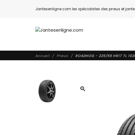
Jantesenligne.com les spécialistes des pneus et jantes
Accueil
Pneus
ROADHOG - 225/65 HR17 TL 10
zoom_in