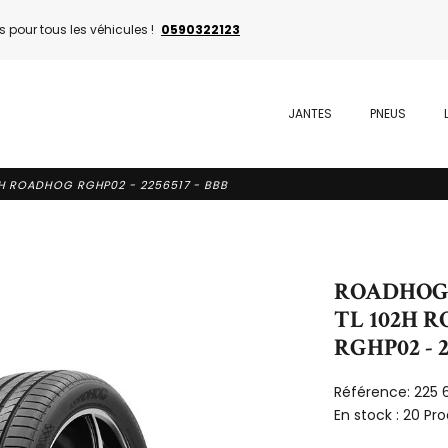
 pour tous les véhicules !
0590322123
JANTES
PNEUS
2H ROADHOG RGHP02 - 2256517 - BBB
ROADHOG -
TL 102H 
RGHP02 - 2
Référence:
225 
En stock :
20 Pro