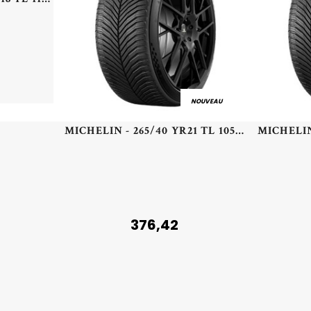
NOUVEAU
MICHELIN - 265/40 YR21 TL 105Y MI CROSSL 3 SPORT XL - 2654021 - BAB
376,42