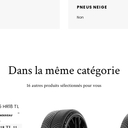
PNEUS NEIGE
Non
Dans la même catégorie
16 autres produits sélectionnés pour vous
NOUVEAU
GOODYEAR - 235/65 HR18 TL 110H GY EAG-F1 AS3 SUV AO XL - 2356518 - ABB