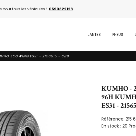
 pour tous les véhicules !
0590322123
JANTES
PNEUS
UMHO ECOWING ES31 - 2156515 - CBB
KUMHO - 2
96H KUM
ES31 - 2156
Référence:
215 
En stock :
20 Pro