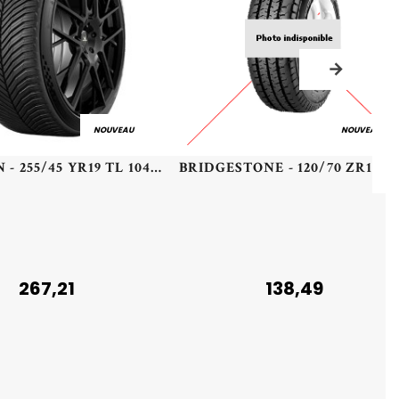
NOUVEAU
NOUVEAU
MICHELIN - 255/45 YR19 TL 104Y MI CROSSCL 3 SPORT XL - 2554519 - BAB
BRIDGESTONE - 120/70 ZR17 TL 58
267,21
138,49