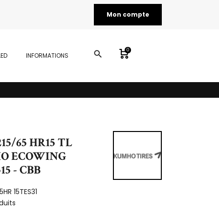
Mon compte
0
search
LED
INFORMATIONS
15/65 HR15 TL
HO ECOWING
515 - CBB
65HR 15TES31
duits