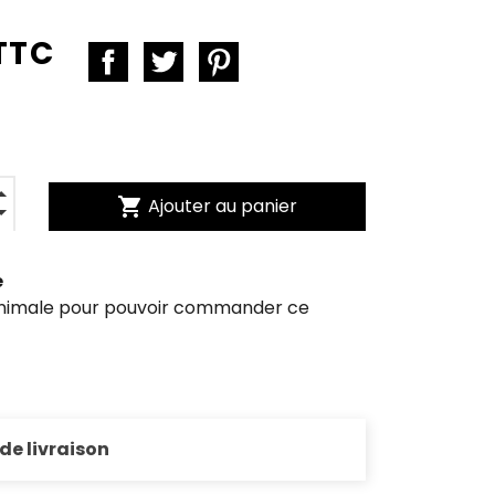
TTC
shopping_cart
Ajouter au panier
e
inimale pour pouvoir commander ce
 de livraison