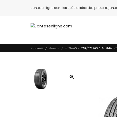
Jantesenligne.com les spécialistes des pneus et jantes
Accueil
Pneus
KUMHO - 215/65 HR15 TL 96H K
zoom_in