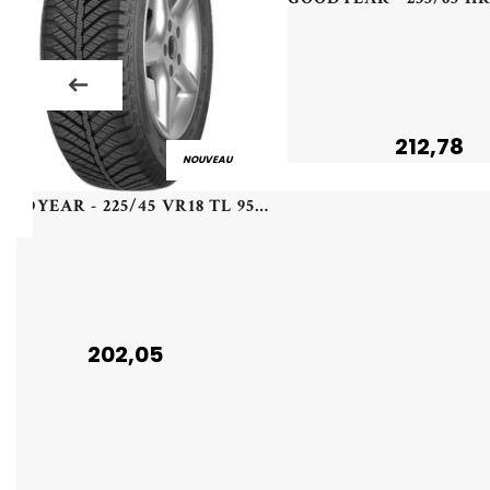
212,78
NOUVEAU
GOODYEAR - 225/45 VR18 TL 95V GY VEC 4SEASONS G2 XL ROF - 2254518 - CCB
202,05