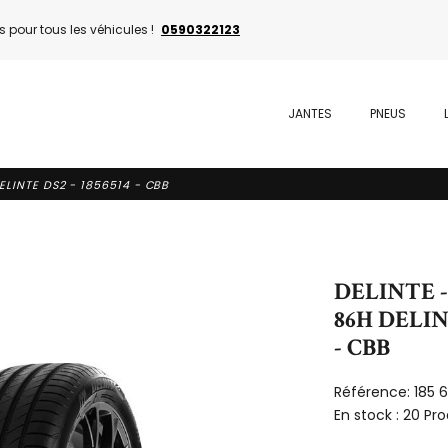
 pour tous les véhicules !
0590322123
JANTES
PNEUS
ELINTE DS2 - 1856514 - CBB
DELINTE -
86H DELINT
- CBB
Référence:
185 
En stock :
20 Pro