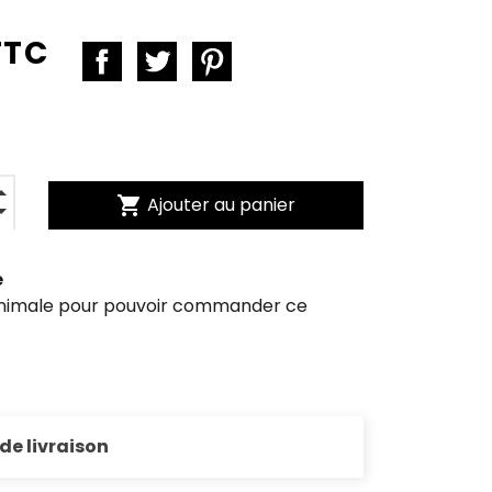
TTC
shopping_cart
Ajouter au panier
e
inimale pour pouvoir commander ce
 de livraison