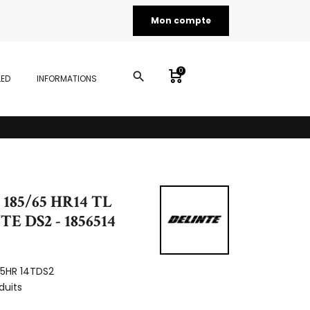
Mon compte
0
search
LED
INFORMATIONS
 185/65 HR14 TL
E DS2 - 1856514
65HR 14TDS2
duits