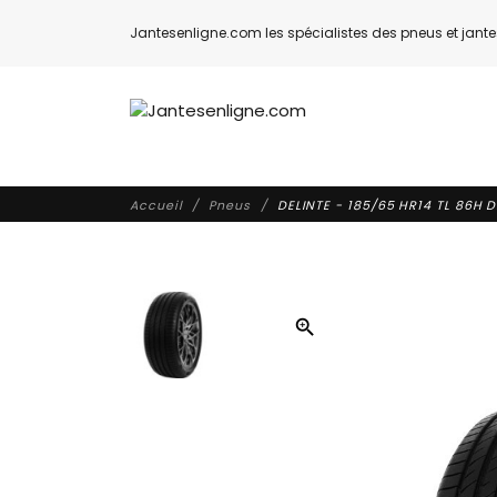
Jantesenligne.com les spécialistes des pneus et jantes
Accueil
Pneus
DELINTE - 185/65 HR14 TL 86H D
zoom_in