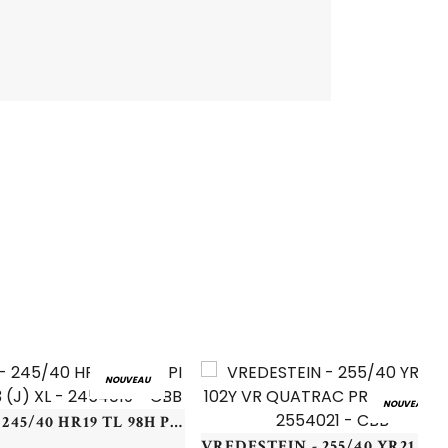
NOUVEAU
NOUVEAU
PIRELLI - 245/40 HR19 TL 98H PI WSZERO3 (J) XL - 2454019 - CBB
VREDESTEIN - 255/4