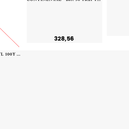
328,56
PIRELLI - 255/40 YR19 TL 100Y PI P-ZERO (*) RFT XL PZ4 - 2554019 - BBA