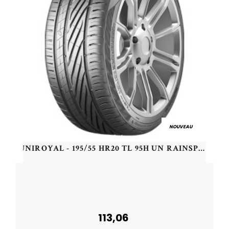
NOUVEAU
UNIROYAL - 195/55 HR20 TL 95H UN RAINSPORT 5 XL FR - 1955520 - CAB
113,06