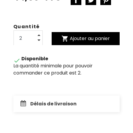
Quantité
shopping_cart
Ajouter au panier
Disponible

La quantité minimale pour pouvoir
commander ce produit est 2.
Délais de livraison