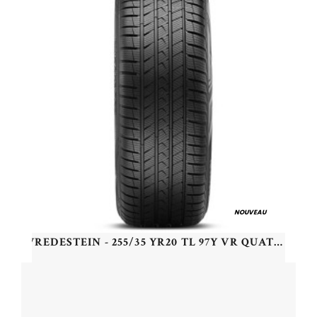
NOUVEAU
VREDESTEIN - 255/35 YR20 TL 97Y VR QUATRAC PRO+ XL - 2553520 - CBB