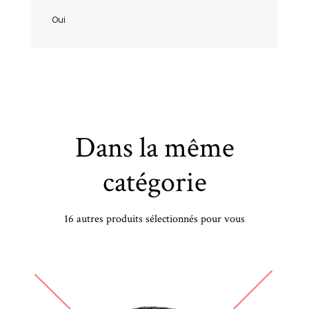
Oui
Dans la même
catégorie
16 autres produits sélectionnés pour vous
/40 VR20 TL 101V GY UG PERFORMANCE+ XL FP - 2554020 - CBB