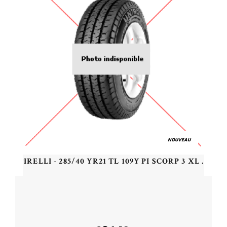
NOUVEAU
PIRELLI - 285/40 YR21 TL 109Y PI SCORP 3 XL (S3) - 2854021 - BAA