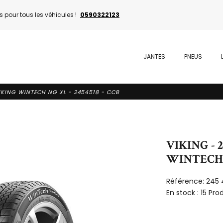
 pour tous les véhicules !
0590322123
JANTES
PNEUS
VIKING WINTECH NG XL - 2454518 - CCB
VIKING - 
WINTECH N
Référence:
245 
En stock :
15 Pro