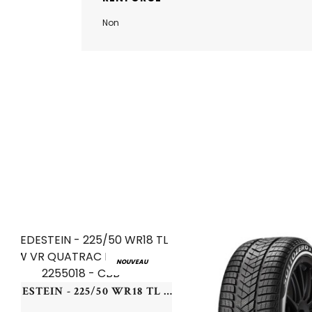
Non
NOUVEAU
VREDESTEIN - 225/50 WR18 TL 99W VR QUATRAC PRO+ XL - 2255018 - CBB