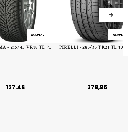
NOUVEAU
NOUVEAU
YOKOHAMA - 215/45 VR18 TL 93V YOKO BLUEARTH-4S AW21 XL - 2154518 - DBB
PIRELLI - 285/35 YR21 TL 105Y PI PZE
127,48
378,95