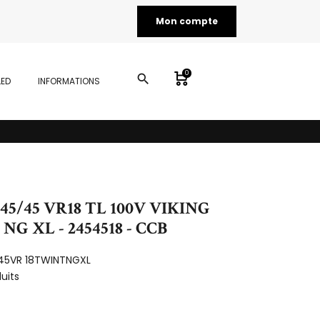
Mon compte
0
search
LED
INFORMATIONS
245/45 VR18 TL 100V VIKING
G XL - 2454518 - CCB
45VR 18TWINTNGXL
duits