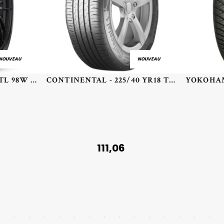
NOUVEAU
NOUVEAU
PIRELLI - 255/35 WR21 TL 98W PI WSZERO3 (T0)XL NCS ELT - 2553521 - CBB
CONTINENTAL - 225/40 YR18 TL 92Y CO ECO CONTACT 6 XL AR FR - 2254018 - ABB
111,06