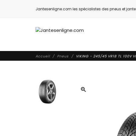
Jantesenligne.com les spécialistes des pneus et jantes
Accueil
Pneus
VIKING - 245/45 VR18 TL 100V 
zoom_in