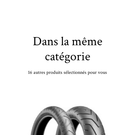
Dans la même
catégorie
16 autres produits sélectionnés pour vous
PIRELLI - 255/45 YR19 TL 104Y PI P-ZERO(MO-S)NCS XL PZ4 - 2554519 - CAA