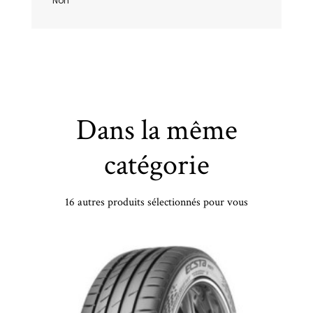
Non
Dans la même
catégorie
16 autres produits sélectionnés pour vous
TINENTAL - 235/45 WR18 TL 94W CO CSC 5 SEAL FR - 2354518 - CAB