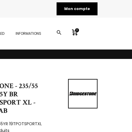
Mon compte
0
search
LED
INFORMATIONS
NE - 235/55
05Y BR
SPORT XL -
CAB
55YR 19TPOTSPORTXL
duits