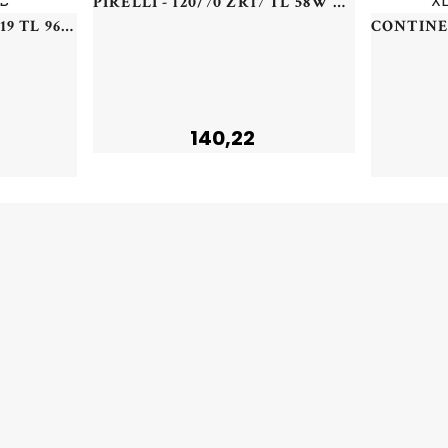
PIRELLI - 120/70 ZR17 TL 58W PI DIABLO ROSSO 4 F - 1207017 -
HANKOOK - 225/45 WR19 TL 96W HA H750A KINERGY 4S2 X XL - 2254519 - CBB
140,22