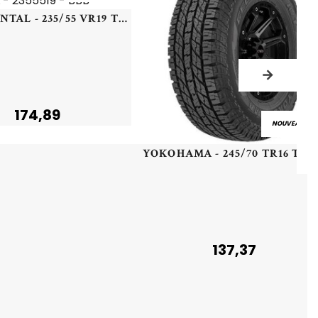
CONTINENTAL - 235/55 VR19 TL 105V CO ALL SEASON CONTACT XL - 2355519 - BBB
174,89
NOUVEAU
YOKOHAMA - 245/70 TR16 T
137,37