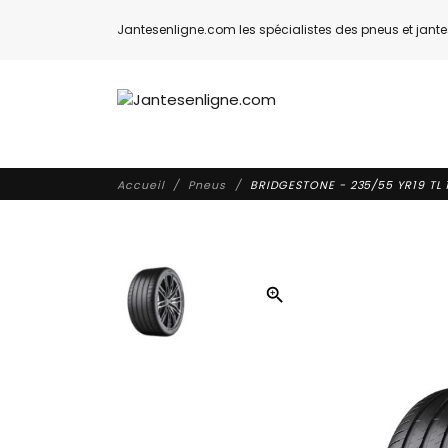
Jantesenligne.com les spécialistes des pneus et jantes
Accueil
Pneus
BRIDGESTONE - 235/55 YR19 TL 
zoom_in