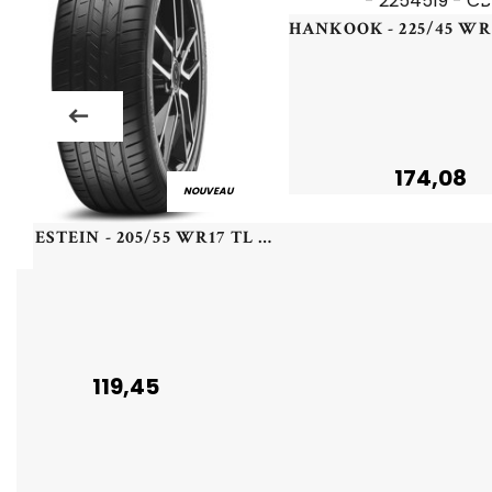
174,08
NOUVEAU
VREDESTEIN - 205/55 WR17 TL 95W VR ULTRAC+ XL - 2055517 - BAB
119,45