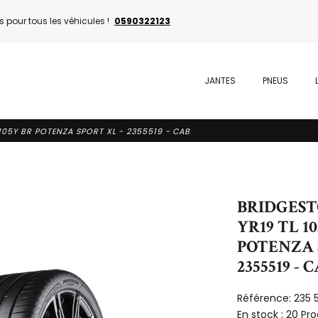
 pour tous les véhicules !
0590322123
JANTES
PNEUS
105Y BR POTENZA SPORT XL - 2355519 - CAB
BRIDGESTO
YR19 TL 1
POTENZA 
2355519 - 
Référence:
235 
En stock :
20 Pro