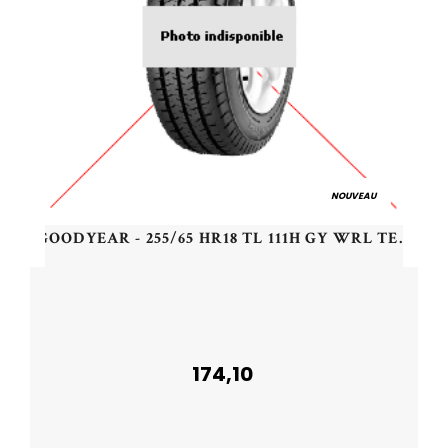
NOUVEAU
GOODYEAR - 255/65 HR18 TL 111H GY WRL TERRITORY AT/S RHD - 2556518 - ADB
174,10