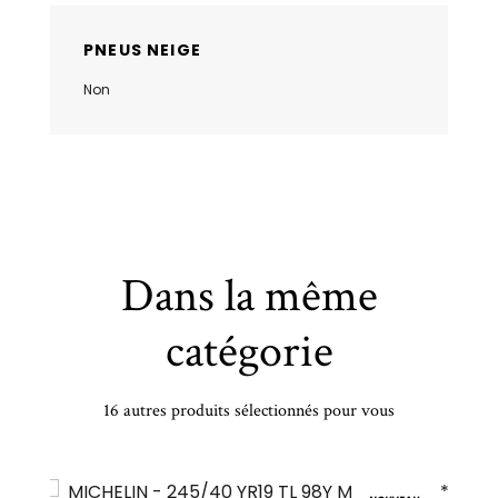
PNEUS NEIGE
Non
Dans la même
catégorie
16 autres produits sélectionnés pour vous
ODYEAR - 205/55 VR19 TL 97V GY UG PERFORMANCE+ XL - 2055519 - CBB