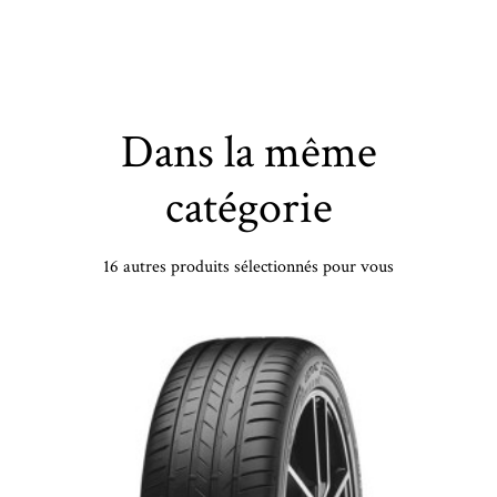
Dans la même
catégorie
16 autres produits sélectionnés pour vous
AL - 245/40 YR19 TL 98Y CO PREMIUM CONT 6 XL FR - 2454019 - CAB