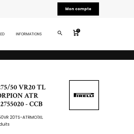
Mon compte
0
search
LED
INFORMATIONS
275/50 VR20 TL
CORPION ATR
 2755020 - CCB
50VR 20TS-ATRMO1XL
duits