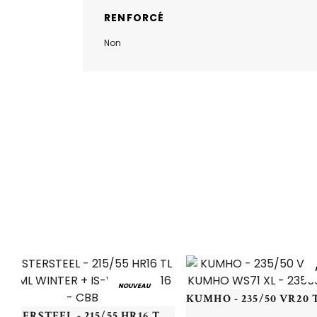
RENFORCÉ
Non
NOUVEAU
MASTERSTEEL - 215/55 HR16 TL 97H ML WINTER + IS-W - 2155516 - CBB