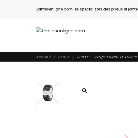
Jantesenligne.com les spécialistes des pneus et jantes
Accueil
Pneus
PIRELLI - 275/50 VR20 TL 113V 
zoom_in