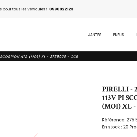
 pour tous les véhicules !
0590322123
JANTES
PNEUS
PI SCORPION ATR (MO1) XL - 2755020 - CCB
PIRELLI - 
113V PI S
(MO1) XL -
Référence:
275 
En stock :
20 Pro