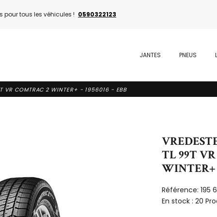
 pour tous les véhicules !
0590322123
JANTES
PNEUS
9T VR COMTRAC 2 WINTER+ - 1956016 - EBB
VREDESTEI
TL 99T V
WINTER+ - 
Référence:
195 
En stock :
20 Pro