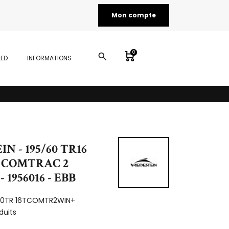
Mon compte
0
search
LED
INFORMATIONS
N - 195/60 TR16
R COMTRAC 2
1956016 - EBB
60TR 16TCOMTR2WIN+
duits