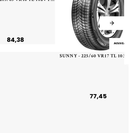
84,38
NOUVEAU
SUNN
77,45