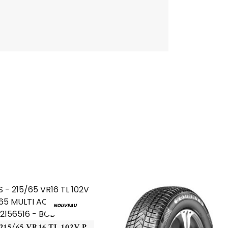
NOUVEAU
PETLAS - 215/65 VR16 TL 102V PT PT565 MULTI ACTION XL - 2156516 - BCB