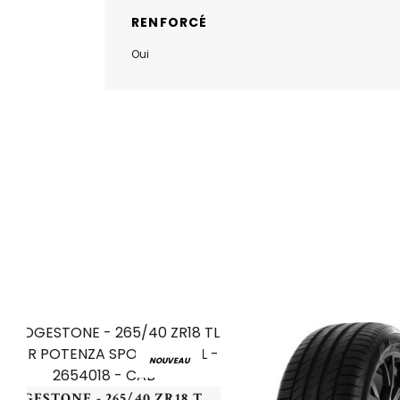
RENFORCÉ
Oui
NOUVEAU
BRIDGESTONE - 265/40 ZR18 TL 101Y BR POTENZA SPORT EVO XL - 2654018 - CAB