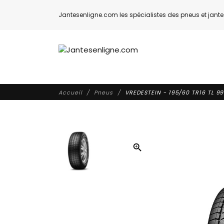
Jantesenligne.com les spécialistes des pneus et jantes
Accueil
Pneus
VREDESTEIN - 195/60 TR16 TL 9
zoom_in