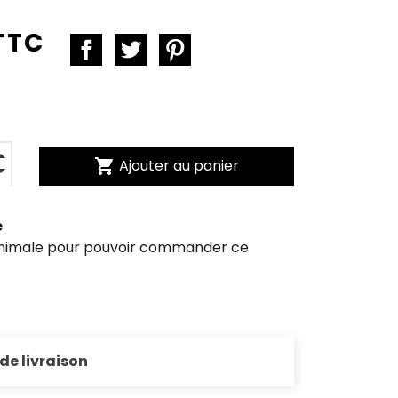
 TTC
shopping_cart
Ajouter au panier
e
inimale pour pouvoir commander ce
 de livraison