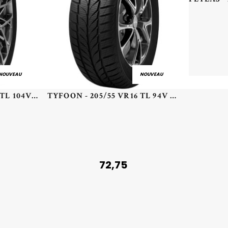
NOUVEAU
NOUVEAU
DELINTE - 235/55 VR18 TL 104V DELINTE DS2 SUV XL - 2355518 - BBB
TYFOON - 205/55 VR16 TL 94V TYF 4-SEASON XL - 2055516 - CCB
72,75