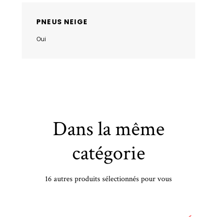
PNEUS NEIGE
Oui
Dans la même
catégorie
16 autres produits sélectionnés pour vous
IRELLI - 245/45 WR19 TL 102W PI P-ZERO ELT XL PZ4 - 2454519 - ABA