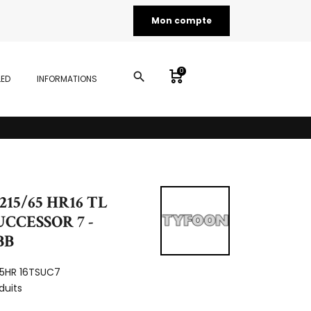
Mon compte
0
search
LED
INFORMATIONS
215/65 HR16 TL
UCCESSOR 7 -
BB
65HR 16TSUC7
duits