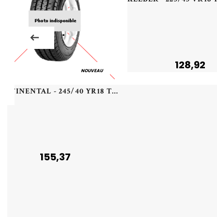
128,92
NOUVEAU
CONTINENTAL - 245/40 YR18 TL 97Y CO ECO CONTACT 6 MO XL - 2454018 - ABB
155,37