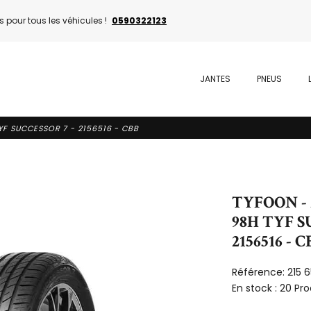
 pour tous les véhicules !
0590322123
JANTES
PNEUS
YF SUCCESSOR 7 - 2156516 - CBB
TYFOON - 
98H TYF S
2156516 - C
Référence:
215 
En stock :
20 Pro