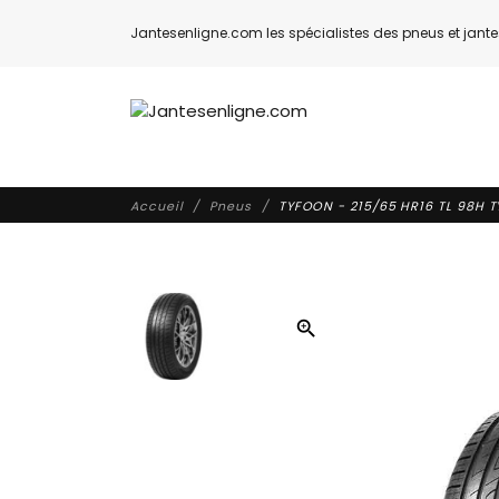
Jantesenligne.com les spécialistes des pneus et jantes
Accueil
Pneus
TYFOON - 215/65 HR16 TL 98H T
zoom_in