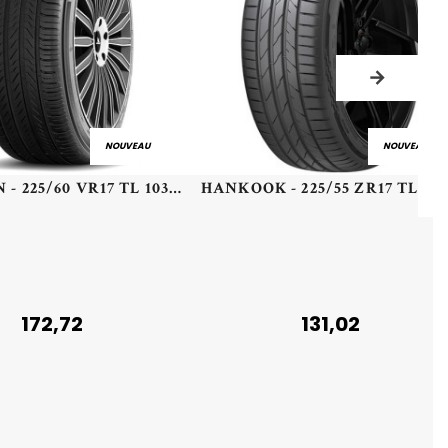
NOUVEAU
NOUVEAU
MICHELIN - 225/60 VR17 TL 103V MI PRIMACY 5 XL - 2256017 - BAB
HANKOOK - 2
172,72
131,02