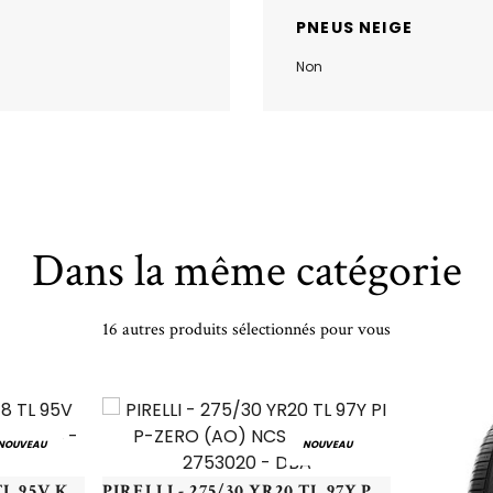
PNEUS NEIGE
Non
Dans la même catégorie
16 autres produits sélectionnés pour vous
NOUVEAU
NOUVEAU
KLEBER - 225/45 VR18 TL 95V KLEB KRISALP HP3 XL - 2254518 - CBA
PIRELLI - 275/30 YR20 TL 97Y PI P-ZERO (AO) NCS XL PZ4 - 2753020 - DBA