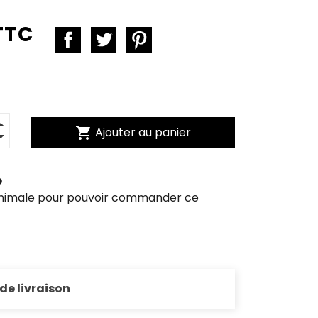
TTC
shopping_cart
Ajouter au panier
e
inimale pour pouvoir commander ce
 de livraison