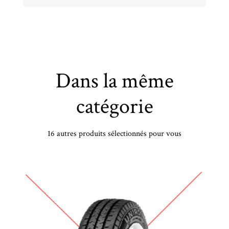
Dans la même
catégorie
16 autres produits sélectionnés pour vous
COOPER - 245/70 TR16 TL 111T CP DIS AT3 SPORT 2 XL OWL - 2457016 - CCB