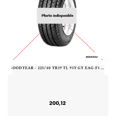
NOUVEAU
GOODYEAR - 225/40 YR19 TL 93Y GY EAG-F1 AS6 I* ED XL - 2254019 - AAA
200,12