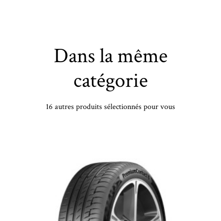
Dans la même
catégorie
16 autres produits sélectionnés pour vous
EIN - 205/50 VR16 TL 87V VR ULTRAC - 2055016 - CAB