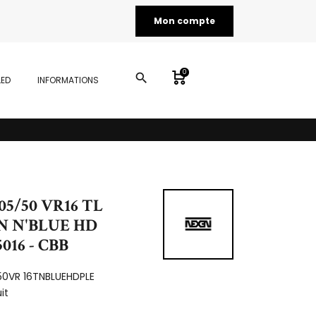
Mon compte
0
search
LED
INFORMATIONS
05/50 VR16 TL
N N'BLUE HD
5016 - CBB
50VR 16TNBLUEHDPLE
it