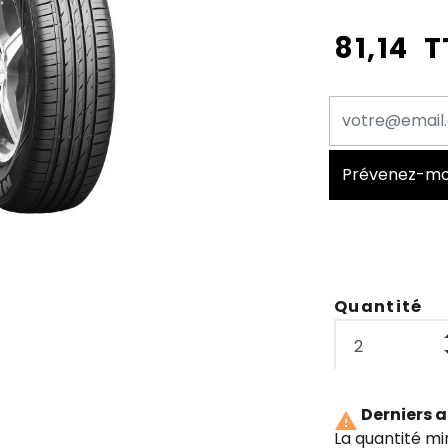
81,14 
Prévenez-moi 
Quantité
Derniers a

La quantité m