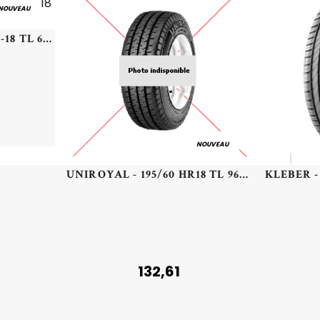
NOUVEAU
BRIDGESTONE - 110/90 -18 TL 61V BR BATTLAX BT46 F - 1109018 -
NOUVEAU
UNIROYAL - 195/60 HR18 TL 96H UN ALLSEASON EXPERT 3 XL - 1956018 - BBB
132,61