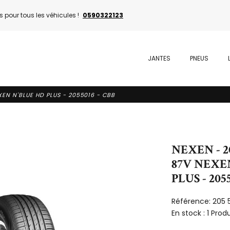
 pour tous les véhicules !
0590322123
JANTES
PNEUS
XEN N'BLUE HD PLUS - 2055016 - CBB
NEXEN - 2
87V NEXE
PLUS - 205
Référence:
205 
En stock :
1 Produ