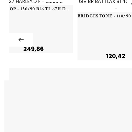
DUNLOP - 130/90 B16 TL 67H DU D427 HARLEY.D F - 1309016 -
249,86
120,42