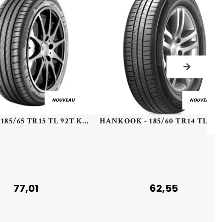
NOUVEAU
NOUVEAU
KLEBER - 185/65 TR15 TL 92T KLEB DYNAXER HP4 XL - 1856515 - CBA
77,01
62,55