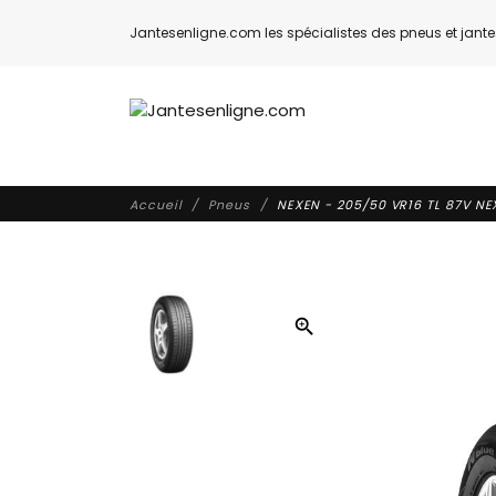
Jantesenligne.com les spécialistes des pneus et jantes
Accueil
Pneus
NEXEN - 205/50 VR16 TL 87V NE
zoom_in