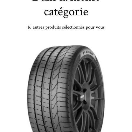
catégorie
16 autres produits sélectionnés pour vous
YOKOHAMA - 205/60 HR16 TL 96H YOKO BLUEARTH 4S AW21 XL - 2056016 - DBB