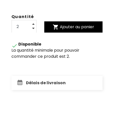
Quantité
shopping_cart
Ajouter au panier
Disponible

La quantité minimale pour pouvoir
commander ce produit est 2.
Délais de livraison