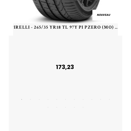
NOUVEAU
PIRELLI - 265/35 YR18 TL 97Y PI PZERO (MO) XL EU - 2653518 - CBB
173,23