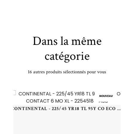
Dans la même
catégorie
16 autres produits sélectionnés pour vous
R - 235/45 YR18 TL 98Y GY EAG-F1 AS6 XL FP - 2354518 - CAB
NOUVEAU
CONTINENTAL - 225/45 YR18 TL 95Y CO ECO CONTACT 6 MO XL - 2254518 - ABB