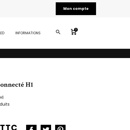
Mon compte
0
search
LED
INFORMATIONS
onnecté H1
H1
duits
 TTC