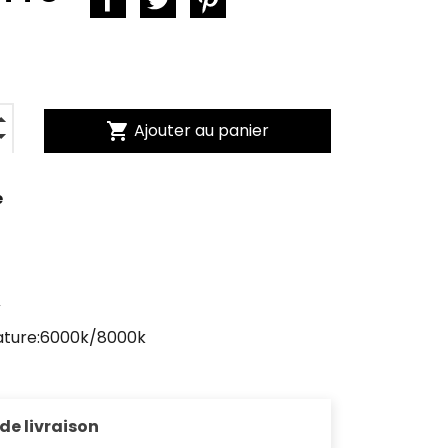
shopping_cart
Ajouter au panier
e
V
ature:6000k/8000k
 de livraison