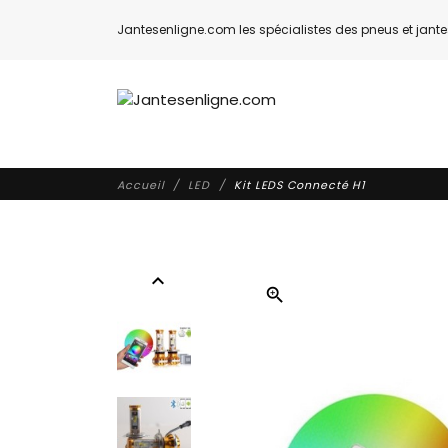
Jantesenligne.com les spécialistes des pneus et jantes
Accueil
LED
Kit LEDS Connecté H1
expand_less
zoom_in