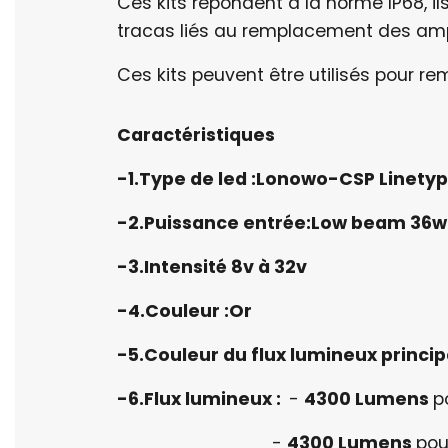
Ces kits répondent à la norme IP68, i
tracas liés au remplacement des am
Ces kits peuvent être utilisés pour re
Caractéristiques
-1.Type de led :Lonowo
-CSP Linetyp
-2.Puissance entrée:Low beam 36w
-3.Intensité 8v à 32v
-4.Couleur :Or
-5.Couleur du flux lumineux princi
-6.Flux lumineux :
-
4300 Lumens
p
-
4300 Lumens
pou