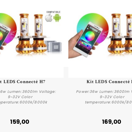
Aperçu rapide
Aperçu rapide
t LEDS Connecté H7
Kit LEDS Connecté
36w Lumen:3600lm Voltage:
Power:36w Lumen:3600lm V
9~32V Color
9~32V Color
perature:6000k/8000k
temperature:6000k/8
Acheter
Acheter
159,00
169,00