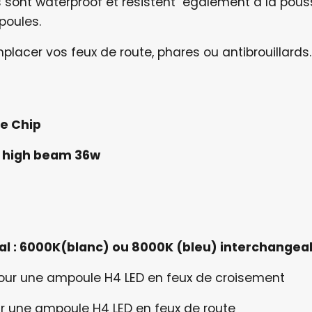
ls sont waterproof et résistent également à la pouss
poules.
mplacer vos feux de route, phares ou antibrouillards.
e Chip
 high beam 36w
pal : 6000K(blanc) ou 8000K (bleu) interchangea
our une ampoule H4 LED en feux de croisement
r une ampoule H4 LED en feux de route