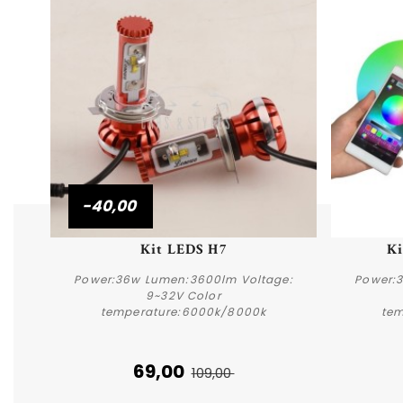
-40,00
Aperçu rapide
Kit LEDS H7
Ki
Power:36w Lumen:3600lm Voltage:
Power:
9~32V Color
temperature:6000k/8000k
tem
Acheter
69,00
109,00