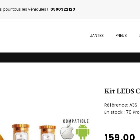
 pour tous les véhicules !
0590322123
JANTES
PNEUS
Kit LEDS C
Référence:
A3S-
En stock :
70 Pro
159,00