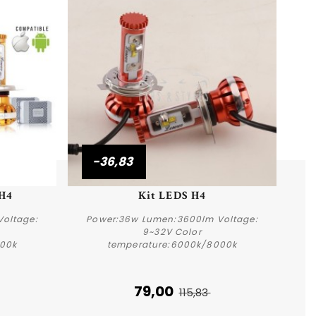
-36,83
Aperçu rapide
 H4
Kit LEDS H4
oltage:
Power:36w Lumen:3600lm Voltage:
9~32V Color
000k
temperature:6000k/8000k
Acheter
79,00
115,83