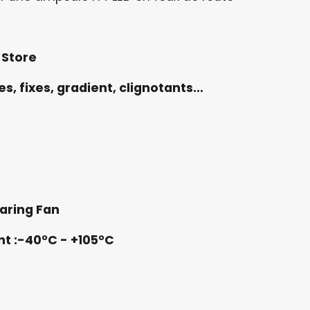
 Store
s, fixes, gradient, clignotants…
aring Fan
t :-40°C - +105°C