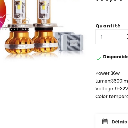
Quantité
Disponibl

Power:36w
Lumen:3600lm
Voltage: 9~32
Color temper
Délais