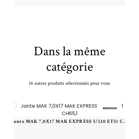
Dans la même
catégorie
16 autres produits sélectionnés pour vous
METAL 7,5X17 SUPERMETAL RIG 5/120 ET48 CH65,1
NOUVEAU
Jante MAK 7,0X17 MAK EXPRESS 5/120 ET51 CH65,1