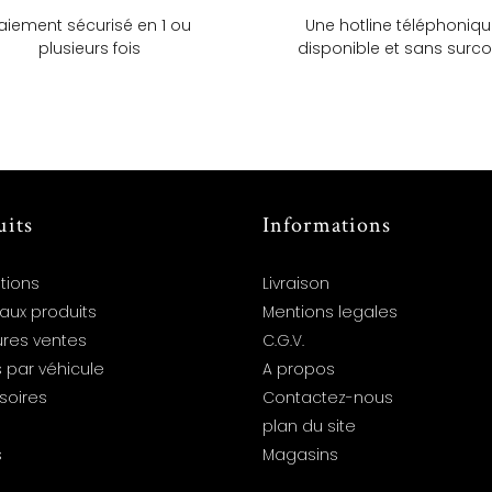
aiement sécurisé en 1 ou
Une hotline téléphoniq
plusieurs fois
disponible et sans surco
uits
Informations
tions
Livraison
aux produits
Mentions legales
ures ventes
C.G.V.
 par véhicule
A propos
soires
Contactez-nous
plan du site
s
Magasins