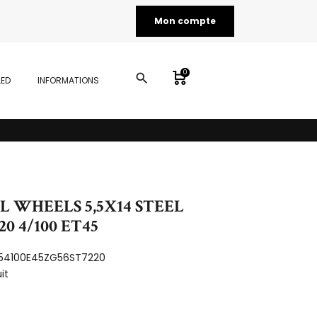
Mon compte
0
search
LED
INFORMATIONS
EL WHEELS 5,5X14 STEEL
0 4/100 ET45
54100E45ZG56ST7220
it