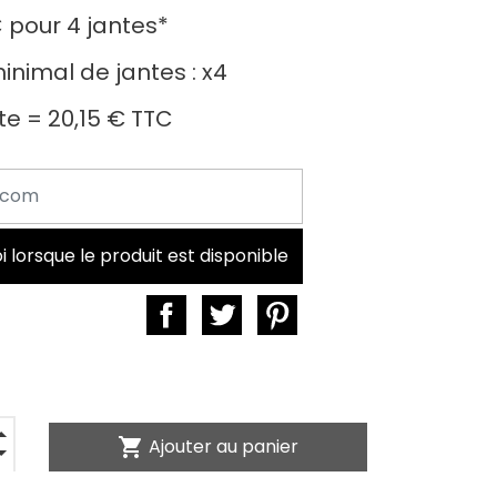
C
pour
4 jantes
*
nimal de jantes :
x4
nte =
20,15 €
TTC
lorsque le produit est disponible
shopping_cart
Ajouter au panier