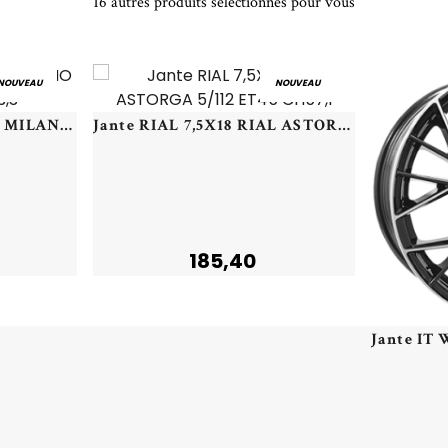
16 autres produits sélectionnés pour vous
NOUVEAU
NOUVEAU
Jante RIAL 5,5X14 RIAL MILANO 4/100 ET35 CH63,3
Jante RIAL 7,5X18 RIAL ASTORGA 5/112 ET45 CH57,1
185,40