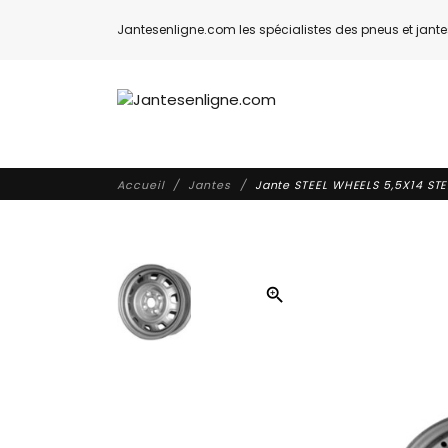
Jantesenligne.com les spécialistes des pneus et jantes
Accueil
Jantes
Jante STEEL WHEELS 5,5X14 ST
zoom_in