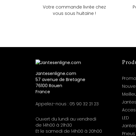
Votre commande livrée chez
P
vous sous huitaine !
Prod
Jantesenligne.com
Promo
57 avenue de Bretagne
76100 Rouen
Nouve
France
Meille
Jantes
Appelez-nous :
05 90 32 21 23
Acces
LED
Ouvert du lundi au vendredi
de 14h00 à 21h30
Jante
Et le samedi de 14h00 à 20h00
Pneus