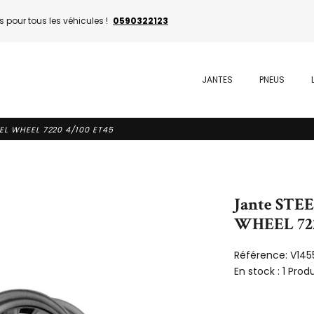
 pour tous les véhicules !
0590322123
JANTES
PNEUS
EEL WHEEL 7220 4/100 ET45
Jante STE
WHEEL 722
Référence:
V145
En stock :
1 Produ