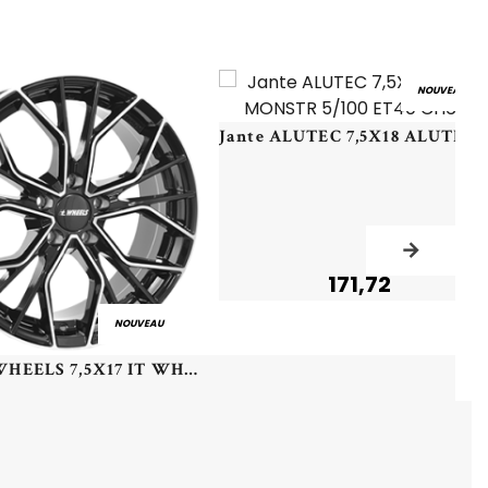
NOUVEAU
Jante ALUTEC 7,5X18 ALUTEC
171,72
NOUVEAU
Jante IT WHEELS 7,5X17 IT WHEELS TIARA 5/112 ET35 CH66,5