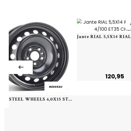
120,95
NOUVEAU
Jante STEEL WHEELS 6,0X15 STEEL WHEEL 8737 5/098 ET39 CH58,1