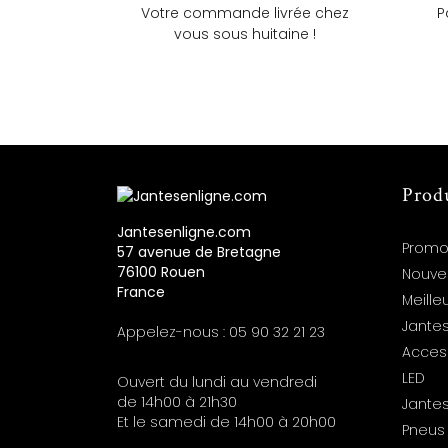
Votre commande livrée chez
P
vous sous huitaine !
Prod
Jantesenligne.com
Promo
57 avenue de Bretagne
76100 Rouen
Nouve
France
Meille
Jantes
Appelez-nous :
05 90 32 21 23
Acces
LED
Ouvert du lundi au vendredi
de 14h00 à 21h30
Jante
Et le samedi de 14h00 à 20h00
Pneus