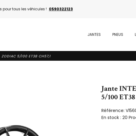
 pour tous les véhicules !
0590322123
JANTES
PNEUS
A ZODIAC 5/100 ET38 CH57,1
Jante INT
5/100 ET38
Référence:
V156
En stock :
20 Pro