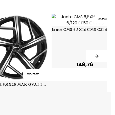
NOUVEAU
148,76
NOUVEAU
Jante MAK 9,0X20 MAK QVATTRO 5/112 ET30 CH66,4