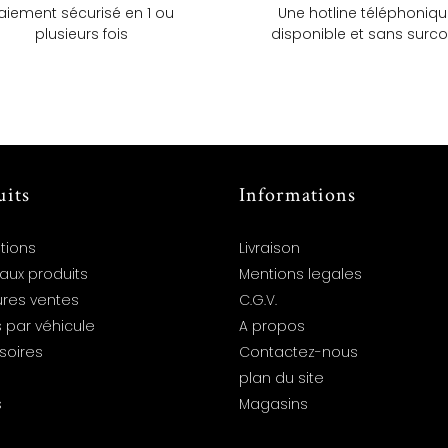
aiement sécurisé en 1 ou
Une hotline téléphoniq
plusieurs fois
disponible et sans surco
uits
Informations
tions
Livraison
aux produits
Mentions legales
ures ventes
C.G.V.
 par véhicule
A propos
soires
Contactez-nous
plan du site
s
Magasins