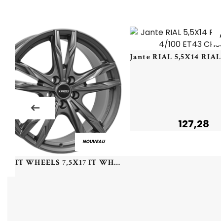
127,28
NOUVEAU
Jante IT WHEELS 7,5X17 IT WHEELS GINA 5/114,3 ET50 CH67,1