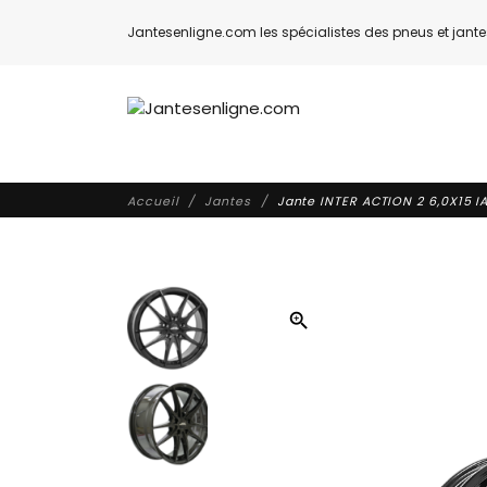
Jantesenligne.com les spécialistes des pneus et jantes
Accueil
Jantes
Jante INTER ACTION 2 6,0X15 I
zoom_in