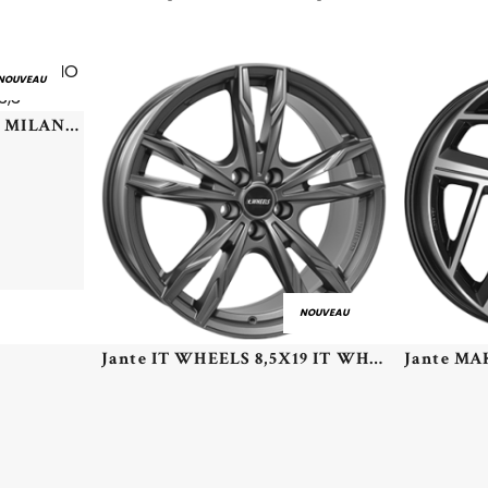
NOUVEAU
Jante RIAL 5,5X14 RIAL MILANO 4/100 ET43 CH63,3
NOUVEAU
Jante IT WHEELS 8,5X19 IT WHEELS GINA 5/112 ET42 CH57,1