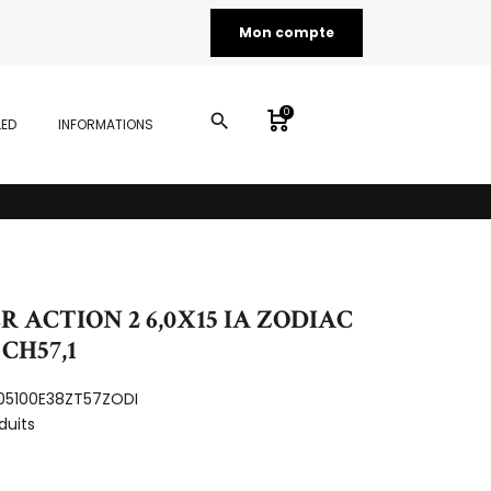
Mon compte
0
search
LED
INFORMATIONS
ER ACTION 2 6,0X15 IA ZODIAC
 CH57,1
05100E38ZT57ZODI
duits