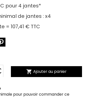
TC
pour
4 jantes
*
nimal de jantes :
x4
nte =
107,41 €
TTC
shopping_cart
Ajouter au panier
e
inimale pour pouvoir commander ce