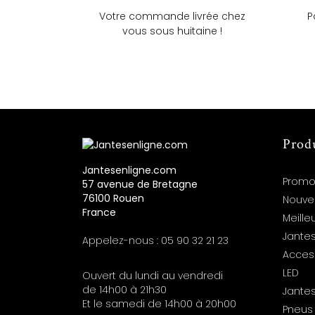
Votre commande livrée chez
P
vous sous huitaine !
Prod
Jantesenligne.com
Promo
57 avenue de Bretagne
76100 Rouen
Nouve
France
Meille
Jantes
Appelez-nous :
05 90 32 21 23
Acces
LED
Ouvert du lundi au vendredi
de 14h00 à 21h30
Jante
Et le samedi de 14h00 à 20h00
Pneus