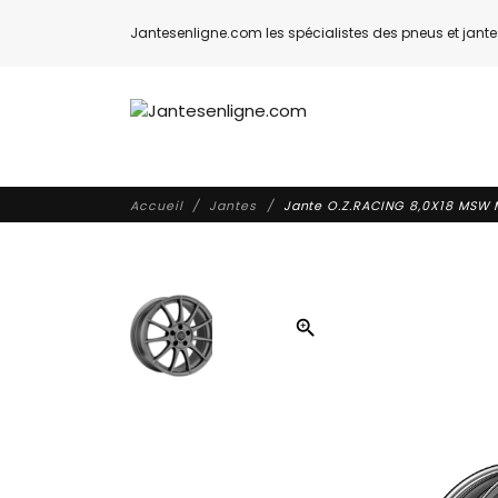
Jantesenligne.com les spécialistes des pneus et jantes
Accueil
Jantes
Jante O.Z.RACING 8,0X18 MSW 
zoom_in