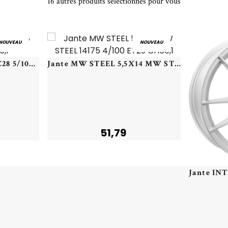
16 autres produits sélectionnés pour vous
NOUVEAU
NOUVEAU
Jante CMS 7,5X19 CMS C28 5/108 ET46 CH65,1
Jante MW STEEL 5,5X14 MW STEEL 14175 4/100 ET29 CH60,1
51,79