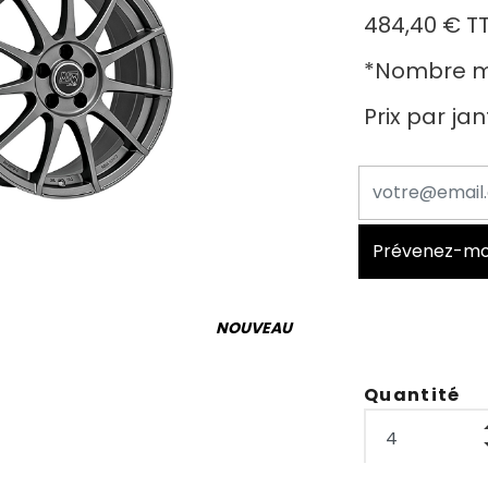
484,40 €
T
*
Nombre mi
Prix par ja
Prévenez-moi 
NOUVEAU
Quantité