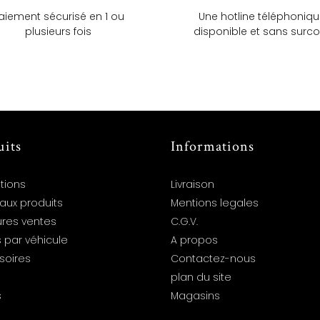
aiement sécurisé en 1 ou
Une hotline téléphoniq
plusieurs fois
disponible et sans surco
uits
Informations
tions
Livraison
aux produits
Mentions legales
ures ventes
C.G.V.
 par véhicule
A propos
soires
Contactez-nous
plan du site
s
Magasins