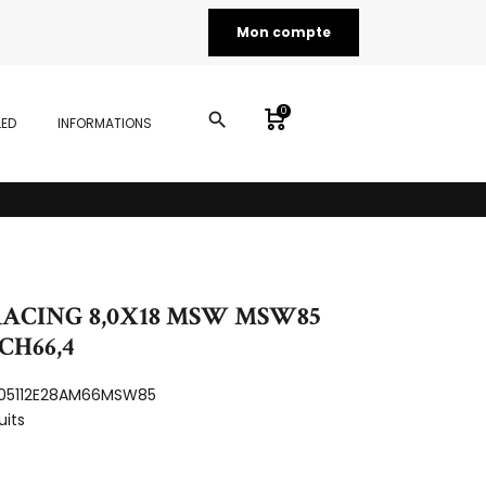
Mon compte
0
search
LED
INFORMATIONS
.RACING 8,0X18 MSW MSW85
 CH66,4
05112E28AM66MSW85
uits