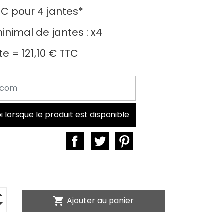
TC
pour
4 jantes
*
nimal de jantes :
x4
nte =
121,10 €
TTC
lorsque le produit est disponible
shopping_cart
Ajouter au panier