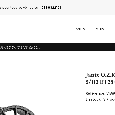
 pour tous les véhicules !
0590322123
JANTES
PNEUS
MSW85 5/112 ET28 CH66,4
Jante O.Z
5/112 ET28
Référence:
V188
En stock :
3 Prod