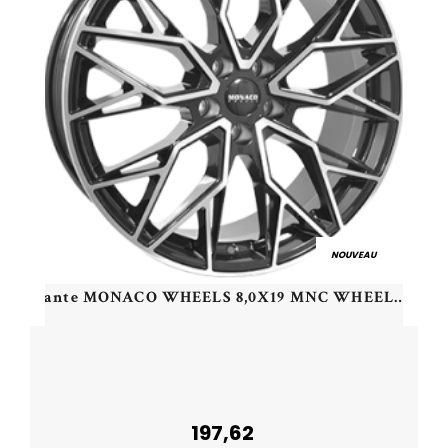
NOUVEAU
Jante MONACO WHEELS 8,0X19 MNC WHEELS GP15-FF 5/130 ET42,5 CH66,4
197,62